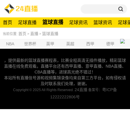
篮球直播
首页
足球直播
足球资讯
篮球资讯
足球
首页
直播
篮球直播
当前位置:
>
>
NBA
世界杯
英甲
英超
西甲
德甲
，提供最新的篮球直播赛程表，比赛全程高清无插件播放，精彩篮球
直播在线免费观看。直播平台还有西甲直播、意甲直播、NBA直播、
CBA直播等，进球高光绝不错过！
本站所有直播信号源和视频集锦录像均来自第三方平台，如有侵权请
及时联系我们处理，谢谢。
24直播
粤ICP备
Copyright © 2025 All Rights Reserved.
备案号：
12222222806号