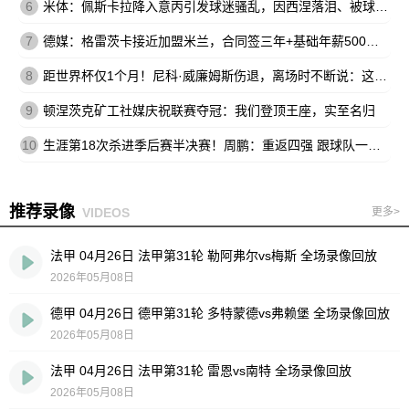
6
米体：佩斯卡拉降入意丙引发球迷骚乱，因西涅落泪、被球迷嘘
7
德媒：格雷茨卡接近加盟米兰，合同签三年+基础年薪500万欧
8
距世界杯仅1个月！尼科·威廉姆斯伤退，离场时不断说：这不可能
9
顿涅茨克矿工社媒庆祝联赛夺冠：我们登顶王座，实至名归
10
生涯第18次杀进季后赛半决赛！周鹏：重返四强 跟球队一起拼到底
推荐录像
VIDEOS
更多>
法甲 04月26日 法甲第31轮 勒阿弗尔vs梅斯 全场录像回放
2026年05月08日
德甲 04月26日 德甲第31轮 多特蒙德vs弗赖堡 全场录像回放
2026年05月08日
法甲 04月26日 法甲第31轮 雷恩vs南特 全场录像回放
2026年05月08日