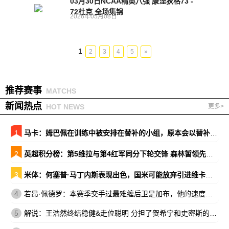
03月30日NCAA精英八强 康涅狄格73 -
72杜克 全场集锦
2026年05月08日
1
2
3
4
5
»
推荐赛事
MATCHS
新闻热点
HOT NEWS
更多>
1
马卡：姆巴佩在训练中被安排在替补的小组，原本会以替补出战巴萨
2
英超积分榜：第5维拉与第4红军同分下轮交锋 森林暂领先降级区7分
3
米体：何塞普·马丁内斯表现出色，国米可能放弃引进维卡里奥
4
若昂·佩德罗：本赛季交手过最难缠后卫是加布，他的速度让我惊讶
5
解说：王浩然终结稳健&走位聪明 分担了贺希宁和史密斯的进攻压力