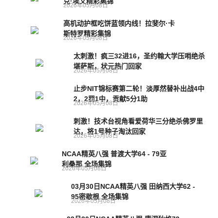
克·埃文精彩集锦
2026年05月08日
高机动护框吃饼蓝领内线！拉斐尔·卡
斯特罗精彩集锦
2026年05月08日
太刺激！疯三32进16，圣约翰大学压哨绝杀
堪萨斯，状元热门回家
2026年05月08日
止步NIT锦标赛第二轮！淡厚然替补出战4中
2，2罚1中，贡献5分1助
2026年05月08日
刺激！技术台视角看爱荷华三分绝杀佛罗里
达，将1号种子淘汰回家
2026年05月08日
NCAA精英八强 普渡大学64 - 79亚
利桑那 全场集锦
2026年05月08日
03月30日NCAA精英八强 田纳西大学62 -
95密歇根 全场集锦
2026年05月08日