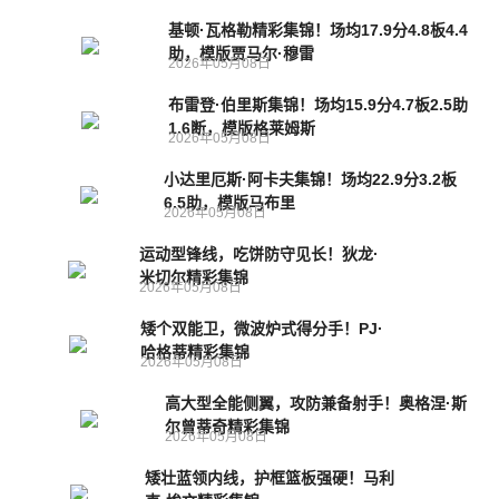
基顿·瓦格勒精彩集锦！场均17.9分4.8板4.4
助，模版贾马尔·穆雷
2026年05月08日
布雷登·伯里斯集锦！场均15.9分4.7板2.5助
1.6断，模版格莱姆斯
2026年05月08日
小达里厄斯·阿卡夫集锦！场均22.9分3.2板
6.5助，模版马布里
2026年05月08日
运动型锋线，吃饼防守见长！狄龙·
米切尔精彩集锦
2026年05月08日
矮个双能卫，微波炉式得分手！PJ·
哈格蒂精彩集锦
2026年05月08日
高大型全能侧翼，攻防兼备射手！奥格涅·斯
尔曾蒂奇精彩集锦
2026年05月08日
矮壮蓝领内线，护框篮板强硬！马利