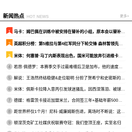
新闻热点
HOT NEWS
更多>
1
马卡：姆巴佩在训练中被安排在替补的小组，原本会以替补出战巴萨
2
英超积分榜：第5维拉与第4红军同分下轮交锋 森林暂领先降级区7分
3
米体：何塞普·马丁内斯表现出色，国米可能放弃引进维卡里奥
4
若昂·佩德罗：本赛季交手过最难缠后卫是加布，他的速度让我惊讶
5
解说：王浩然终结稳健&走位聪明 分担了贺希宁和史密斯的进攻压力
6
米体：佩斯卡拉降入意丙引发球迷骚乱，因西涅落泪、被球迷嘘
7
德媒：格雷茨卡接近加盟米兰，合同签三年+基础年薪500万欧
8
距世界杯仅1个月！尼科·威廉姆斯伤退，离场时不断说：这不可能
9
顿涅茨克矿工社媒庆祝联赛夺冠：我们登顶王座，实至名归