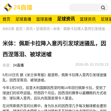
足球资讯
首页
足球直播
篮球直播
篮球资讯
足球
首页
资讯
足球资讯
米体：佩斯卡拉降入意丙引发球迷骚乱，因西涅落泪、被球迷嘘
当前位置:
>
>
>
米体：佩斯卡拉降入意丙引发球迷骚乱，因
西涅落泪、被球迷嘘
2026-05-10 23:03:13
来源：
24直播
5月10日讯 据《米兰体育报》报道称，佩斯卡拉降入意丙引发球迷骚
乱，因西涅落泪、被球迷嘘。
今年1月29日，前意大利国脚因西涅时隔14年回归佩斯卡拉，受到了
球迷们的欢呼迎接。然而四个月后，因西涅的赛季以最糟糕的方式收
场：球队降入意丙，且队内氛围变得令人窒息。
在对阵斯佩齐亚的比赛中，身为队长的因西涅几乎每次触球都会遭到
嘘声。球迷们仍未释怀上一场对阵帕多瓦时他让出点球的行为：当时