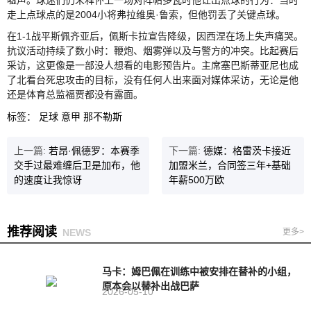
走上点球点的是2004小将弗拉维奥·鲁索，但他罚丢了关键点球。
在1-1战平斯佩齐亚后，佩斯卡拉宣告降级，因西涅在场上失声痛哭。
抗议活动持续了数小时：鞭炮、烟雾弹以及与警方的冲突。比起赛后
采访，这更像是一部没人想看的电影预告片。主席塞巴斯蒂亚尼也成
了北看台死忠攻击的目标，没有任何人出来面对媒体采访，无论是他
还是体育总监福贾都没有露面。
标签：
足球
意甲
那不勒斯
上一篇:
若昂·佩德罗：本赛季
下一篇:
德媒：格雷茨卡接近
交手过最难缠后卫是加布，他
加盟米兰，合同签三年+基础
的速度让我惊讶
年薪500万欧
推荐阅读
NEWS
更多>
马卡：姆巴佩在训练中被安排在替补的小组，
原本会以替补出战巴萨
2026-05-10