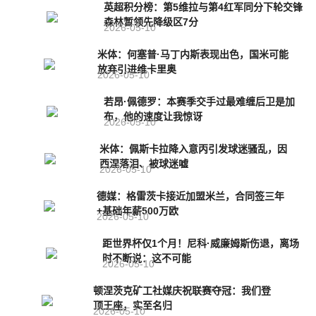
英超积分榜：第5维拉与第4红军同分下轮交锋
森林暂领先降级区7分
2026-05-10
米体：何塞普·马丁内斯表现出色，国米可能
放弃引进维卡里奥
2026-05-10
若昂·佩德罗：本赛季交手过最难缠后卫是加
布，他的速度让我惊讶
2026-05-10
米体：佩斯卡拉降入意丙引发球迷骚乱，因
西涅落泪、被球迷嘘
2026-05-10
德媒：格雷茨卡接近加盟米兰，合同签三年
+基础年薪500万欧
2026-05-10
距世界杯仅1个月！尼科·威廉姆斯伤退，离场
时不断说：这不可能
2026-05-10
顿涅茨克矿工社媒庆祝联赛夺冠：我们登
顶王座，实至名归
2026-05-10