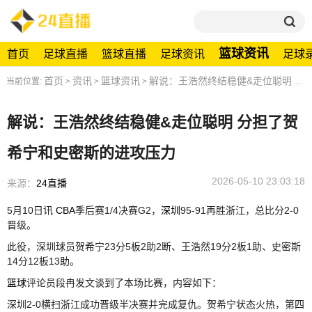
篮球资讯
首页
足球直播
篮球直播
足球资讯
足球
首页
资讯
篮球资讯
解说：王浩然终结稳健&走位聪明 分担了贺希宁和史密斯的进攻压力
当前位置:
>
>
>
解说：王浩然终结稳健&走位聪明 分担了贺
希宁和史密斯的进攻压力
2026-05-10 23:03:18
来源：
24直播
5月10日讯
CBA
季后赛1/4决赛G2，
深圳
95-91再胜浙江，总比分2-0
晋级。
此役，深圳球员贺希宁23分5板2助2断、王浩然19分2板1助、史密斯
14分12板13助。
篮球
评论员段冉发文谈到了本场比赛，内容如下：
深圳2-0横扫浙江成功晋级半决赛并完成复仇。贺希宁状态火热，第四