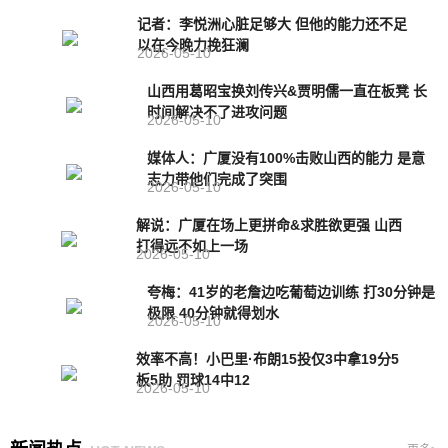
记者：李悦洲心脏足够大 但他的能力还不足
以在今晚力挽狂澜
2026-05-10
山西用葛昭宝换刘传兴&贾明儒一直在板凳 长
时间解决不了进攻问题
2026-05-10
媒体人：广厦没有100%击败山西的能力 是意
志力带他们完成了突围
2026-05-10
解说：广厦在场上更拼命&求胜欲更强 山西
打得远不如上一场
2026-05-10
夸梅：41岁的老詹边吃葡萄边训练 打30分钟是
极限 40分钟就得划水
2026-05-10
效率不高！小巴里·布朗15投仅3中拿19分5
板5助 罚球14中12
2026-05-10