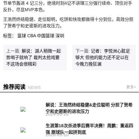
节单节轰进 4 记三分，绝境时刻4记不讲理三分强行续命、顶住对手
反扑，尽显MVP本色。
王浩然终结稳健、走位聪明，吃饼和快攻都做得十分到位，高效分担
了贺希宁和史密斯的进攻压力。
标签：
篮球
CBA
中国篮球
深圳
上一篇:
解说：湖人稍微一起
下一篇:
记者：李悦洲心脏足
势哨子就响了 裁判太抢戏要
够大 但他的能力还不足以在
不这场会很精彩
今晚力挽狂澜
推荐阅读
NEWS
更多>
解说：王浩然终结稳健&走位聪明 分担了贺希
宁和史密斯的进攻压力
2026-05-10
生涯第18次杀进季后赛半决赛！周鹏：重返四
强 跟球队一起拼到底
2026-05-10