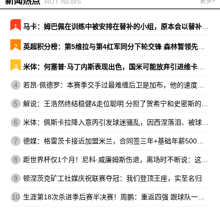
新闻热点
HOT NEWS
更多>
1
马卡：姆巴佩在训练中被安排在替补的小组，原本会以替补出战巴萨
2
英超积分榜：第5维拉与第4红军同分下轮交锋 森林暂领先降级区7分
3
米体：何塞普·马丁内斯表现出色，国米可能放弃引进维卡里奥
4
若昂·佩德罗：本赛季交手过最难缠后卫是加布，他的速度让我惊讶
5
解说：王浩然终结稳健&走位聪明 分担了贺希宁和史密斯的进攻压力
6
米体：佩斯卡拉降入意丙引发球迷骚乱，因西涅落泪、被球迷嘘
7
德媒：格雷茨卡接近加盟米兰，合同签三年+基础年薪500万欧
8
距世界杯仅1个月！尼科·威廉姆斯伤退，离场时不断说：这不可能
9
顿涅茨克矿工社媒庆祝联赛夺冠：我们登顶王座，实至名归
10
生涯第18次杀进季后赛半决赛！周鹏：重返四强 跟球队一起拼到底