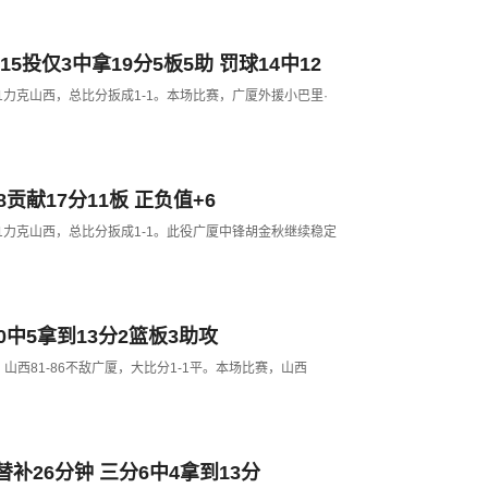
5投仅3中拿19分5板5助 罚球14中12
-81力克山西，总比分扳成1-1。本场比赛，广厦外援小巴里·
贡献17分11板 正负值+6
-81力克山西，总比分扳成1-1。此役广厦中锋胡金秋继续稳定
中5拿到13分2篮板3助攻
2，山西81-86不敌广厦，大比分1-1平。本场比赛，山西
补26分钟 三分6中4拿到13分