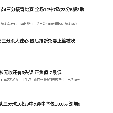
4三分接管比赛 全场12中7砍23分5板2助
G2，深圳客场95-91再胜浙江，总比分2-0顺利晋级。深圳核心
记三分杀人诛心 随后抢断杂耍上篮被吹
粒无收还有3失误 正负值-7最低
场41-46落后广厦。上半场，山西外援奈特表现不佳，出场10分
分球16投3中&命中率仅18.8% 深圳9