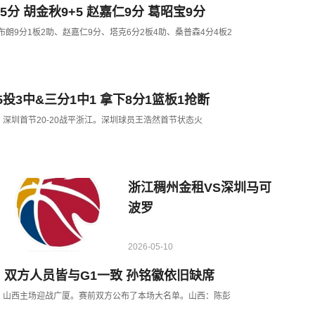
分 胡金秋9+5 赵嘉仁9分 葛昭宝9分
朗9分1板2助、赵嘉仁9分、塔克6分2板4助、桑普森4分4板2
投3中&三分1中1 拿下8分1篮板1抢断
G2，深圳首节20-20战平浙江。深圳球员王浩然首节状态火
浙江稠州金租VS深圳马可
波罗
2026-05-10
：双方人员皆与G1一致 孙铭徽依旧缺席
赛G2，山西主场迎战广厦。赛前双方公布了本场大名单。山西：陈彭