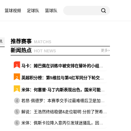
篮球视频
足球队
篮球队
推荐赛事
讯
MATCHS
新闻热点
HOT NEWS
更多>
1
马卡：姆巴佩在训练中被安排在替补的小组，原本会以替补出战巴萨
2
英超积分榜：第5维拉与第4红军同分下轮交锋 森林暂领先降级区7分
3
米体：何塞普·马丁内斯表现出色，国米可能放弃引进维卡里奥
4
若昂·佩德罗：本赛季交手过最难缠后卫是加布，他的速度让我惊讶
5
解说：王浩然终结稳健&走位聪明 分担了贺希宁和史密斯的进攻压力
6
米体：佩斯卡拉降入意丙引发球迷骚乱，因西涅落泪、被球迷嘘