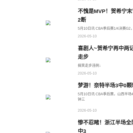
不愧是MVP！贺希宁末节
2断
5月10日讯 CBA季后赛1/4决赛
2026-05-10
喜剧人~贺希宁再中两
走步
搞笑走步违例↓
2026-05-10
梦游！奈特半场3中0颗
5月10日讯 CBA季后赛，山西半
钟三
2026-05-10
惨不忍睹！浙江半场全队三
中3