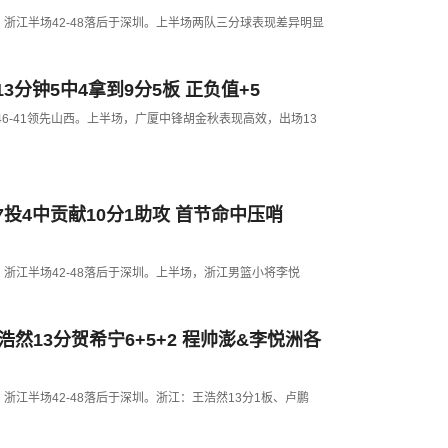
G2，浙江半场42-48落后于深圳。上半场两队三分球表现差异明显
分钟5中4拿到9分5板 正负值+5
场46-41领先山西。上半场，广厦中锋胡金秋表现高效，出场13
投4中贡献10分1助攻 首节命中压哨
G2，浙江半场42-48落后于深圳。上半场，浙江男篮小将李悦
王浩然13分贺希宁6+5+2 程帅澎&李悦洲各
G2，浙江半场42-48落后于深圳。浙江：王浩然13分1板、卢鹏