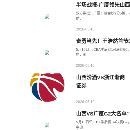
半场战报-广厦领先山西5
双方数据：广厦：胡金秋9分5板、布
助、
2026-05-10
奋勇当先！王浩然首节5
5月10日讯 CBA季后赛1/4决赛
热，他
2026-05-10
山西汾酒VS浙江浙商
证券
2026-05-10
山西VS广厦G2大名单
5月10日讯 CBA季后赛1/4决
宇迪