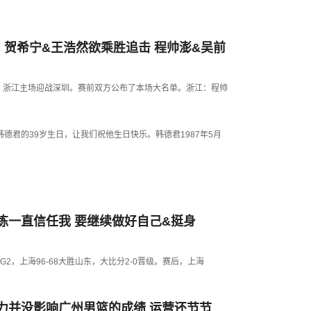
：贺希宁&王浩然欲乘胜追击 程帅澎&吴前
赛G2，浙江主场迎战深圳。赛前双方公布了本场大名单。浙江：程帅
韩德君的39岁生日，让我们祝他生日快乐。韩德君1987年5月
练一直信任我 要继续做好自己&挺身
决赛G2，上海96-68大胜山东，大比分2-0晋级。赛后，上海
力并没影响广州男篮的成绩 运营还节节