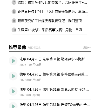
7
德媒：格雷茨卡接近加盟米兰，合同签三年+基础年薪500万欧
8
距世界杯仅1个月！尼科·威廉姆斯伤退，离场时不断说：这不可能
9
顿涅茨克矿工社媒庆祝联赛夺冠：我们登顶王座，实至名归
10
生涯第18次杀进季后赛半决赛！周鹏：重返四强 跟球队一起拼到底
推荐录像
VIDEOS
更多>
法甲 04月26日 法甲第31轮 勒阿弗尔vs梅斯 全场录像回放
2026年05月08日
德甲 04月26日 德甲第31轮 多特蒙德vs弗赖堡 全场录像回放
2026年05月08日
法甲 04月26日 法甲第31轮 雷恩vs南特 全场录像回放
2026年05月08日
法甲 04月26日 法甲第31轮 巴黎FCvs里尔 全场录像回放