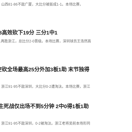
2，山西81-86不敌广厦，大比分被扳成1-1。本场比赛，
高效砍下19分 三分1中1
-91再胜浙江，总比分2-0晋级。本场比赛，深圳球员王浩然高
空砍全场最高25分外加3板1助 末节独得
G2，浙江91-95不敌深圳，大比分0-2遭淘汰。本场比赛，浙江
死战仅出场不到5分钟 2中0得1板1助
G2，浙江91-95不敌深圳，0-2被淘汰。浙江老将吴前本场形同