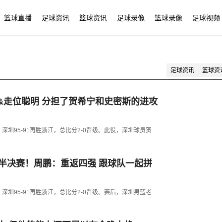
篮球直播
足球资讯
篮球资讯
足球录像
篮球录像
足球视频
足球资讯
篮球资
&走位聪明 分担了贺希宁和史密斯的进攻
G2，深圳95-91再胜浙江，总比分2-0晋级。此役，深圳球员贺
赛半决赛！周鹏：重返四强 跟球队一起拼
G2，深圳95-91再胜浙江，总比分2-0晋级。赛后，深圳男篮老