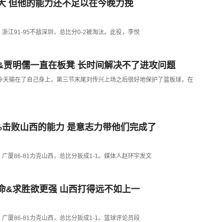
大 但他的能力还不足以在今晚力挽
2，浙江91-95不敌深圳，总比分0-2被淘汰。此役，李悦
&贾明儒一直在板凳 长时间解决不了进攻问题
今天输在了自己身上，第三节末尾刘传兴上场之后很好地保护了篮板球，在
%击败山西的能力 是意志力带他们完成了
G2，广厦86-81力克山西，总比分扳成1-1。媒体人赵环宇发文
命&求胜欲更强 山西打得远不如上一
2，广厦86-81力克山西，总比分扳成1-1。篮球评论员段