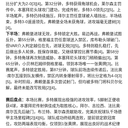
比分扩大为2-0[3][4]。第32分钟，多特获得角球机会，莱尔森主罚
传中，本塞拜尼头球攻门建功，完成传射，多特3-0领先[2][5]。上
半场尾声，多特仍持续施压，拜尔主罚任意球被人墙挡出，半场结
束，多特3-0遥遥领先，弗赖堡全场未获角球，进攻端毫无建树[3]
[4]。
下半场：
弗赖堡进球无效，多特锁定大胜。易边再战，弗赖堡试图
反扑，第55分钟，格里福主罚任意球送入禁区，库布勒头球破门，
但VAR介入判定越位在先，进球无效[3][5]。多特则稳扎稳打，先
后做出多人轮换，既保存体能，又继续掌控比赛节奏[4]。第58分
钟，多特角球再次制造威胁，本塞拜尼头球攻门稍稍偏出[3]。第
65分钟，小贝林厄姆绊倒格里福，领到本场唯一一张黄牌[3]。比
赛尾声，多特锁定胜局，第87分钟，球队前场连续传递后，法比奥
·席尔瓦接到队友横传，禁区内转身爆射得手，将比分定格为4-0[3]
[5]。补时阶段，弗赖堡虽多次尝试射门，但均被多特门将科贝尔化
解，最终未能改写败局[2][4]。
赛后盘点：
本场比赛，多特展现出极强的进攻效率，5脚射正便收
获4球，本塞拜尼传射俱佳成为取胜核心，拜尔、吉拉西、法比奥·
席尔瓦先后破门，布兰特、莱尔森贡献助攻，完美庆祝球队千场德
甲主场里程碑[2][4][6]。球队成功终结两连败，提前锁定欧冠席
位，攻防两端表现均衡，仅领到1张黄牌，展现出良好的战术纪律