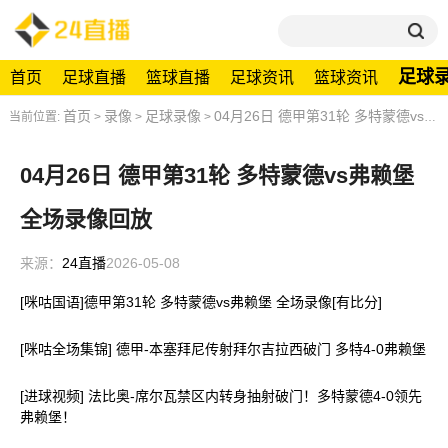
足球
首页
足球直播
篮球直播
足球资讯
篮球资讯
首页
录像
足球录像
04月26日 德甲第31轮 多特蒙德vs弗赖堡 全场录像回放
当前位置:
>
>
>
04月26日 德甲第31轮 多特蒙德vs弗赖堡
全场录像回放
来源：
24直播
2026-05-08
[咪咕国语]德甲第31轮 多特蒙德vs弗赖堡 全场录像[有比分]
[咪咕全场集锦] 德甲-本塞拜尼传射拜尔吉拉西破门 多特4-0弗赖堡
[进球视频] 法比奥-席尔瓦禁区内转身抽射破门！多特蒙德4-0领先
弗赖堡！