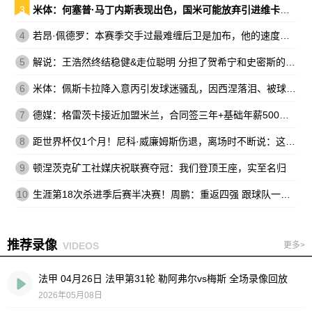
3
米体：何塞普·马丁内斯表现出色，国米可能放弃引进维卡里奥
4
若昂·佩德罗：本赛季交手过最难缠后卫是加布，他的速度让我惊讶
5
解说：王浩然终结稳健&走位聪明 分担了贺希宁和史密斯的进攻压力
6
米体：佩斯卡拉降入意丙引发球迷骚乱，因西涅落泪、被球迷嘘
7
德媒：格雷茨卡接近加盟米兰，合同签三年+基础年薪500万欧
8
距世界杯仅1个月！尼科·威廉姆斯伤退，离场时不断说：这不可能
9
顿涅茨克矿工社媒庆祝联赛夺冠：我们登顶王座，实至名归
10
生涯第18次杀进季后赛半决赛！周鹏：重返四强 跟球队一起拼到底
推荐录像
VIDEOS
更多>
法甲 04月26日 法甲第31轮 勒阿弗尔vs梅斯 全场录像回放
2026年05月08日