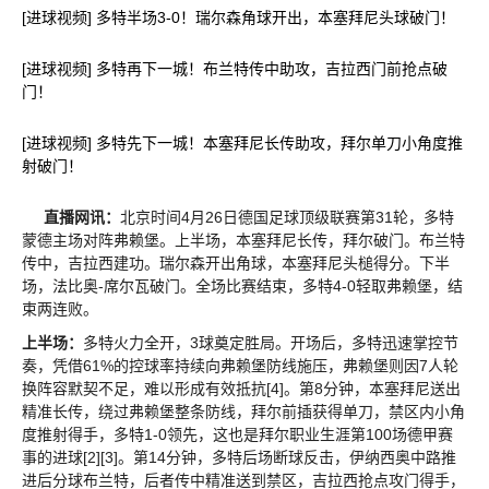
[进球视频] 多特半场3-0！瑞尔森角球开出，本塞拜尼头球破门！
[进球视频] 多特再下一城！布兰特传中助攻，吉拉西门前抢点破
门！
[进球视频] 多特先下一城！本塞拜尼长传助攻，拜尔单刀小角度推
射破门！
直播网讯：
北京时间4月26日德国足球顶级联赛第31轮，多特
蒙德主场对阵弗赖堡。上半场，本塞拜尼长传，拜尔破门。布兰特
传中，吉拉西建功。瑞尔森开出角球，本塞拜尼头槌得分。下半
场，法比奥-席尔瓦破门。全场比赛结束，多特4-0轻取弗赖堡，结
束两连败。
上半场：
多特火力全开，3球奠定胜局。开场后，多特迅速掌控节
奏，凭借61%的控球率持续向弗赖堡防线施压，弗赖堡则因7人轮
换阵容默契不足，难以形成有效抵抗[4]。第8分钟，本塞拜尼送出
精准长传，绕过弗赖堡整条防线，拜尔前插获得单刀，禁区内小角
度推射得手，多特1-0领先，这也是拜尔职业生涯第100场德甲赛
事的进球[2][3]。第14分钟，多特后场断球反击，伊纳西奥中路推
进后分球布兰特，后者传中精准送到禁区，吉拉西抢点攻门得手，