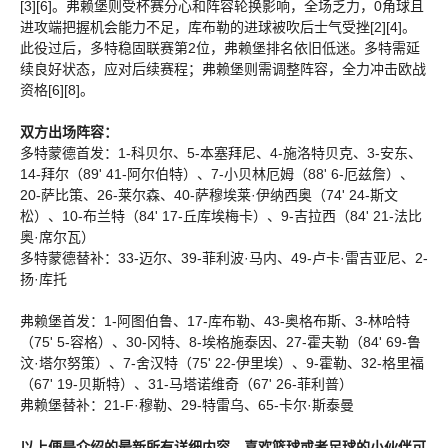
[3][6]。弗赖堡则受杯赛分心和阵容轮换影响，全场乏力，0角球且
进攻端把握机会能力不足，库布勒的进球被吹后士气受挫[2][4]。
此役过后，多特稳固联赛第2位，弗赖堡排名依旧低迷。多特需延
续良好状态，应对后续赛程；弗赖堡则需调整阵容，全力冲击欧战
资格[6][8]。
双方出场阵容：
多特蒙德首发：1-科贝尔、5-本塞拜尼、4-施洛特贝克、3-安东、
14-拜尔（89' 41-阿尔伯特）、7-小贝林厄姆（88' 6-厄兹詹）、
20-萨比策、26-莱尔森、40-萨穆埃莱·伊纳西奥（74' 24-斯文
松）、10-布兰特（84' 17-丘库埃梅卡）、9-吉拉西（84' 21-法比
奥·席尔瓦）
多特蒙德替补：33-迈尔、39-菲利波·马内、49-卢卡·雷吉亚尼、2-
扬·库托
弗赖堡首发：1-阿图伯鲁、17-库布勒、43-奥格布斯、3-林哈特
（75' 5-容格）、30-冈特、8-埃格施泰因、27-霍夫勒（84' 69-鲁
汶·塔尔努策）、7-舍汉特（75' 22-伊里埃）、9-霍勒、32-格里福
（67' 19-贝斯特）、31-马塔诺维奇（67' 26-菲利普）
弗赖堡替补：21-F·穆勒、29-特雷乌、65-卡尔·斯泰曼
以上便是介绍的最新所有详细内容，喜欢篮球或者足球的小伙伴可