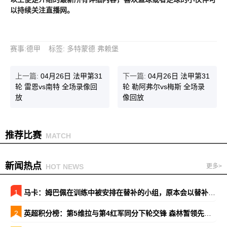
以持续关注直播网。
赛事
:
德甲
标签
:
多特蒙德
弗赖堡
上一篇:
04月26日 法甲第31
下一篇:
04月26日 法甲第31
轮 雷恩vs南特 全场录像回
轮 勒阿弗尔vs梅斯 全场录
放
像回放
推荐比赛
MATCH
新闻热点
HOT NEWS
更多>
1
马卡：姆巴佩在训练中被安排在替补的小组，原本会以替补出战巴萨
2
英超积分榜：第5维拉与第4红军同分下轮交锋 森林暂领先降级区7分