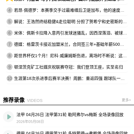
4
若昂·佩德罗：本赛季交手过最难缠后卫是加布，他的速度让我惊讶
5
解说：王浩然终结稳健&走位聪明 分担了贺希宁和史密斯的进攻压力
6
米体：佩斯卡拉降入意丙引发球迷骚乱，因西涅落泪、被球迷嘘
7
德媒：格雷茨卡接近加盟米兰，合同签三年+基础年薪500万欧
8
距世界杯仅1个月！尼科·威廉姆斯伤退，离场时不断说：这不可能
9
顿涅茨克矿工社媒庆祝联赛夺冠：我们登顶王座，实至名归
10
生涯第18次杀进季后赛半决赛！周鹏：重返四强 跟球队一起拼到底
推荐录像
VIDEOS
更多>
法甲 04月26日 法甲第31轮 勒阿弗尔vs梅斯 全场录像回放
2026年05月08日
德甲 04月26日 德甲第31轮 多特蒙德vs弗赖堡 全场录像回放