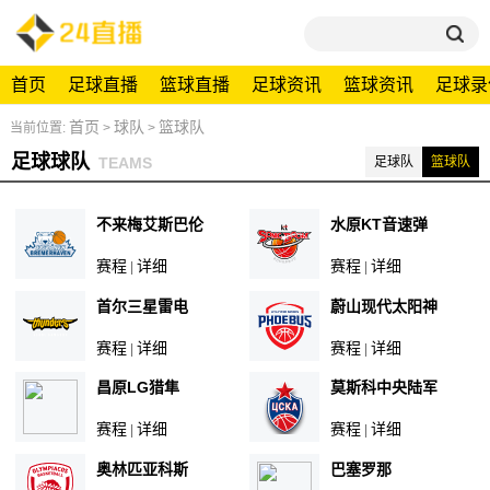
首页
足球直播
篮球直播
足球资讯
篮球资讯
足球录
首页
球队
篮球队
当前位置:
>
>
足球球队
TEAMS
足球队
篮球队
不来梅艾斯巴伦
水原KT音速弹
赛程
详细
赛程
详细
|
|
首尔三星雷电
蔚山现代太阳神
赛程
详细
赛程
详细
|
|
昌原LG猎隼
莫斯科中央陆军
赛程
详细
赛程
详细
|
|
奥林匹亚科斯
巴塞罗那