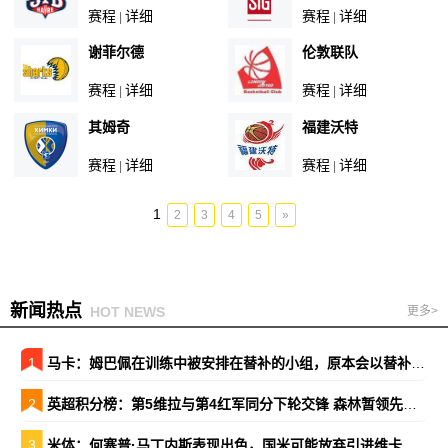
赛程
详细
赛程
详细
|
|
谢菲尔德
伦敦联队
赛程
详细
赛程
详细
|
|
其姆奇
福建沃特
赛程
详细
赛程
详细
|
|
1
2
3
4
5
»
新闻热点
HOT NEWS
更多>
1
马卡：姆巴佩在训练中被安排在替补的小组，原本会以替补出战巴萨
2
英超积分榜：第5维拉与第4红军同分下轮交锋 森林暂领先降级区7分
3
米体：何塞普·马丁内斯表现出色，国米可能放弃引进维卡里奥