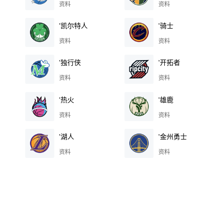
资料
资料
'凯尔特人
'骑士
资料
资料
'独行侠
'开拓者
资料
资料
'热火
'雄鹿
资料
资料
'湖人
'金州勇士
资料
资料