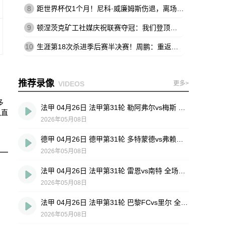
8
距世界杯仅1个月！尼科·威廉姆斯伤退，离场时不断说：这不可能
9
顿涅茨克矿工社媒庆祝联赛夺冠：我们登顶王座，实至名归
10
生涯第18次杀进季后赛半决赛！周鹏：重返四强 跟球队一起拼到底
推荐录像
VIDEOS
更多>
多
法甲 04月26日 法甲第31轮 勒阿弗尔vs梅斯 全场录像回放
队直
2026年05月08日
德甲 04月26日 德甲第31轮 多特蒙德vs弗赖堡 全场录像回放
2026年05月08日
法甲 04月26日 法甲第31轮 雷恩vs南特 全场录像回放
2026年05月08日
法甲 04月26日 法甲第31轮 巴黎FCvs里尔 全场录像回放
2026年05月08日