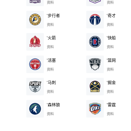
资料
资料
'步行者
'奇才
资料
资料
'火箭
'快船
资料
资料
'活塞
'篮网
资料
资料
'马刺
'掘金
资料
资料
'森林狼
'雷霆
资料
资料