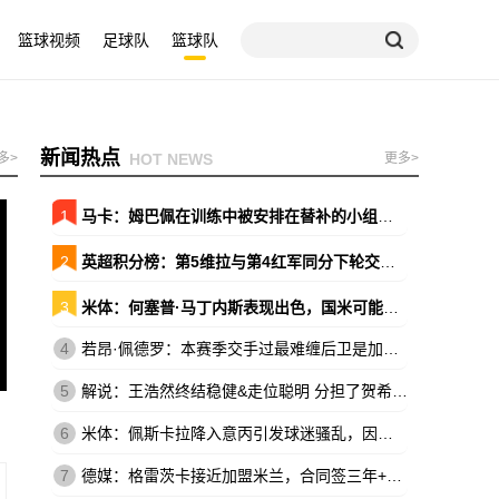
篮球视频
足球队
篮球队
新闻热点
多>
HOT NEWS
更多>
1
马卡：姆巴佩在训练中被安排在替补的小组，原本会以替补出战巴萨
2
英超积分榜：第5维拉与第4红军同分下轮交锋 森林暂领先降级区7分
3
米体：何塞普·马丁内斯表现出色，国米可能放弃引进维卡里奥
4
若昂·佩德罗：本赛季交手过最难缠后卫是加布，他的速度让我惊讶
5
解说：王浩然终结稳健&走位聪明 分担了贺希宁和史密斯的进攻压力
6
米体：佩斯卡拉降入意丙引发球迷骚乱，因西涅落泪、被球迷嘘
7
德媒：格雷茨卡接近加盟米兰，合同签三年+基础年薪500万欧