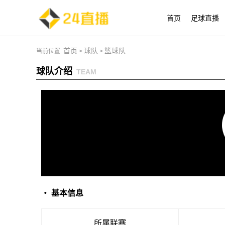
首页
足球直播
首页
球队
篮球队
当前位置:
>
>
球队介绍
TEAM
・ 基本信息
所属联赛