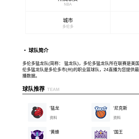
NBA
城市
多伦多
・ 球队简介
多伦多猛龙队(简称： 猛龙队)，多伦多猛龙队所在联赛是美
伦多猛龙队是多伦多市(州)的职业篮球队，24直播为您提供
播数据。
球队推荐
TEAM
'猛龙
'尼克斯
资料
资料
'黄蜂
'国王