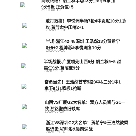
高效终结！胡金秋半场13分钟5中4拿到
9分5板 正负值+5
2026-05-10
敢打敢拼！李悦洲半场7投4中贡献10分1助
攻 首节命中压哨2+1
2026-05-10
半场-浙江42-48深圳 王浩然13分贺希宁
6+5+2 程帅澎&李悦洲各10分
2026-05-10
半场战报-广厦领先山西5分 胡金秋9+5 赵
嘉仁9分 葛昭宝9分
2026-05-10
奋勇当先！王浩然首节5投3中&三分1中1
拿下8分1篮板1抢断
2026-05-10
山西VS广厦G2大名单：双方人员皆与G1一
致 孙铭徽依旧缺席
2026-05-10
浙江VS深圳G2大名单：贺希宁&王浩然欲乘
胜追击 程帅澎&吴前迎战
2026-05-10