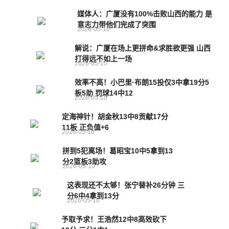
媒体人：广厦没有100%击败山西的能力 是
意志力带他们完成了突围
2026-05-10
解说：广厦在场上更拼命&求胜欲更强 山西
打得远不如上一场
2026-05-10
效率不高！小巴里·布朗15投仅3中拿19分5
板5助 罚球14中12
2026-05-10
定海神针！胡金秋13中8贡献17分
11板 正负值+6
2026-05-10
拼到5犯离场！葛昭宝10中5拿到13
分2篮板3助攻
2026-05-10
这表现还不太够！张宁替补26分钟 三
分6中4拿到13分
2026-05-10
予取予求！王浩然12中8高效砍下