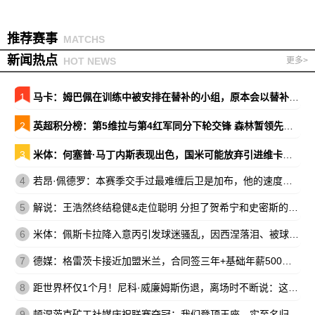
推荐赛事
MATCHS
新闻热点
HOT NEWS
更多>
1
马卡：姆巴佩在训练中被安排在替补的小组，原本会以替补出战巴萨
2
英超积分榜：第5维拉与第4红军同分下轮交锋 森林暂领先降级区7分
3
米体：何塞普·马丁内斯表现出色，国米可能放弃引进维卡里奥
4
若昂·佩德罗：本赛季交手过最难缠后卫是加布，他的速度让我惊讶
5
解说：王浩然终结稳健&走位聪明 分担了贺希宁和史密斯的进攻压力
6
米体：佩斯卡拉降入意丙引发球迷骚乱，因西涅落泪、被球迷嘘
7
德媒：格雷茨卡接近加盟米兰，合同签三年+基础年薪500万欧
8
距世界杯仅1个月！尼科·威廉姆斯伤退，离场时不断说：这不可能
9
顿涅茨克矿工社媒庆祝联赛夺冠：我们登顶王座，实至名归