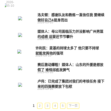
2026-
05-10
洛夫顿：感谢队友和教练一直信任我 要继续
做好自己&挺身而出
2026-05-10
媒体人：母公司面临压力并没影响广州男篮
的成绩 运营还节节攀升
2026-05-10
许利民：麦基的持球太多了 他只要不持球
就能发挥他的强项
2026-05-10
赛后激动爆粗！媒体人：山东的外援是想放
假了 难怪邱彪发脾气
2026-05-10
卢伟：已完成了集团对我们的考核任务 接下
来的四强赛要放下包袱
2026-05-10
1
2
3
4
5
下一页