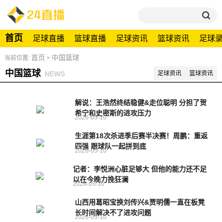
首页
足球直播
篮球直播
足球资讯
篮球资讯
足球
首页
中国篮球
当前位置:
>
中国篮球
NEWS
足球资讯
篮球资讯
解说：王浩然终结稳健&走位聪明 分担了贺
希宁和史密斯的进攻压力
2026-05-10
生涯第18次杀进季后赛半决赛！周鹏：重返
四强 跟球队一起拼到底
2026-05-10
记者：李悦洲心脏足够大 但他的能力还不足
以在今晚力挽狂澜
2026-05-10
山西用葛昭宝换刘传兴&贾明儒一直在板凳
长时间解决不了进攻问题
2026-05-10