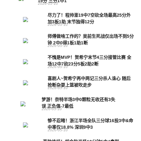
19分 三分1中1
2026-05-10
尽力了！程帅澎19中7空砍全场最高25分外
加3板1助 末节独得12分
2026-05-10
师傅做啥工作的？吴前生死战仅出场不到5分
钟 2中0得1板1助1断
2026-05-10
不愧是MVP！贺希宁末节4三分接管比赛 全
场12中7砍23分5板2助2断
2026-05-10
喜剧人~贺希宁再中两记三分杀人诛心 随后
抢断杂耍上篮被吹走步
2026-05-10
梦游！奈特半场3中0颗粒无收还有3失
误 正负值-7最低
2026-05-10
惨不忍睹！浙江半场全队三分球16投3中&命
中率仅18.8% 深圳9中3
2026-05-10