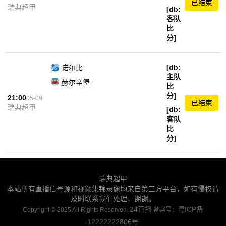
已结束
瑞典超甲
[db:
客队
比
分]
[db:
诺尔比
主队
赫尔辛堡
比
分]
21:00
05-09
已结束
瑞典超甲
[db:
客队
比
分]
瑞典超甲
本站所有直播信号源和视频集锦录像均来自第三方平台，如有侵权请
及时联系我们处理，谢谢。
24直播
粤ICP备
Copyright © 2025 All Rights Reserved.
备案号：
12222222806号