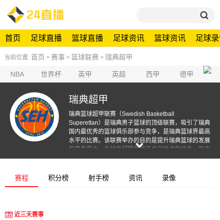
首页
足球直播
篮球直播
足球资讯
篮球资讯
足球录
首页
赛事
篮球联赛
瑞典超甲
当前位置:
>
>
>
NBA
世界杯
英甲
英超
西甲
德甲
瑞典超甲
瑞典篮球超甲联赛（Swedish Basketball 
Superettan）是瑞典男子篮球的顶级联赛，吸引了瑞典
国内最优秀的篮球俱乐部参与竞争，是瑞典篮球界最高
水平的比赛。该联赛举办的目的是提升瑞典篮球的发展
和竞争实力，为球员们提供展示自己技术的机会。历史
上，瑞典篮球超甲联赛见证了许多精彩的比赛和出色的
球员表现，为球迷们带来了无数的篮球乐趣。这项联赛
的竞争激烈，球队们争夺着冠军荣誉，并努力提升自己
赛程
积分榜
射手榜
资讯
录像
的实力，以在国内和国际舞台上展现瑞典篮球的实力。
近三天赛事