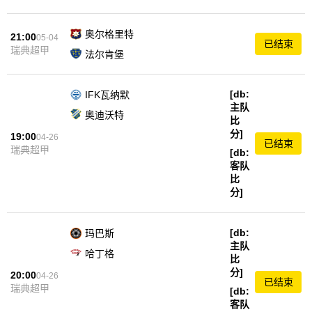
奥尔格里特
21:00
05-04
已结束
瑞典超甲
法尔肯堡
[db:
IFK瓦纳默
主队
奥迪沃特
比
分]
19:00
04-26
已结束
瑞典超甲
[db:
客队
比
分]
[db:
玛巴斯
主队
哈丁格
比
分]
20:00
04-26
已结束
瑞典超甲
[db:
客队