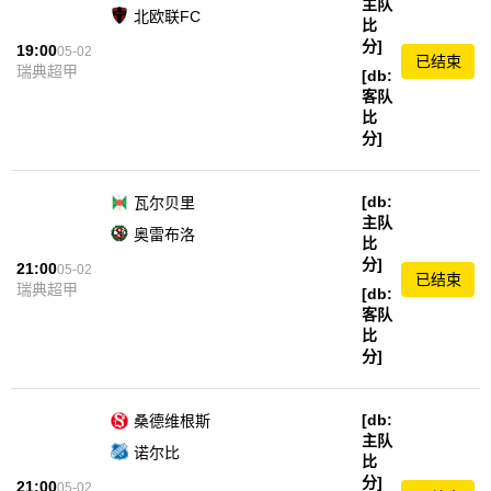
主队
北欧联FC
比
分]
19:00
05-02
已结束
瑞典超甲
[db:
客队
比
分]
[db:
瓦尔贝里
主队
奥雷布洛
比
分]
21:00
05-02
已结束
瑞典超甲
[db:
客队
比
分]
[db:
桑德维根斯
主队
诺尔比
比
分]
21:00
05-02