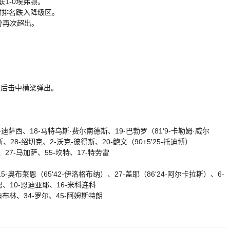
1-0埃弗顿。
时排名跌入降级区。
分再次超出。
下后击中横梁弹出。
迪萨西、18-马特乌斯·费尔南德斯、19-巴勃罗（81'9-卡勒姆·威尔
、28-绍切克、2-沃克-彼得斯、20-鲍文（90+5'25-托迪博）
、27-马加萨、55-坎特、17-特劳雷
5-奥布莱恩（65'42-伊洛格布纳）、27-盖耶（86'24-阿尔卡拉斯）、6-
恩、10-恩迪亚耶、16-米科连科
迪布林、34-罗尔、45-阿姆斯特朗