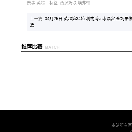
赛事
:
英超
标签
:
西汉姆联
埃弗顿
上一篇:
04月25日 英超第34轮 利物浦vs水晶宫 全场录
放
推荐比赛
MATCH
本站所有直
C