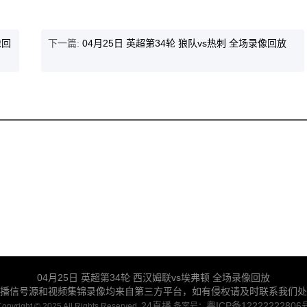
像回
下一篇:
04月25日 英超第34轮 狼队vs热刺 全场录像回放
04月25日 英超第34轮 西汉姆联vs埃弗顿 全场录像回放
播信号源和视频集锦录像均来自第三方平台，如有侵权请及时联系我们处
24直播
粤ICP备12222222806
opyright © 2025 All Rights Reserved.
备案号：