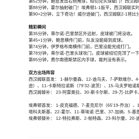
第52分钟，鲍恩发出右侧角球，绍切克头球破门！西汉姆联
第88分钟，霍尔抽射破门！埃弗顿1-1扳平，西汉姆联实
第90+2分钟，立下奇功！威尔逊破门，西汉姆联2-1将比
精彩瞬间
第35分钟，蒂尔诺-巴里禁区外远射，皮球被门将没收。
第45+1分钟，鲍恩横传门前，队友没能碰到皮球。
第74分钟，伊罗格布南横传门前，巴里没能完成打门。
第78分钟，蒂尔诺-巴里头球攻门，皮球被绍切克顶了一
第85分钟，费尔南德斯禁区内手球，裁判没有表示。
双方出场阵容
西汉姆联首发： 1-赫尔曼森、12-迪乌夫、7-萨默维尔、4-
逊）、11-卡斯特拉诺斯（79'32-波茨）、15-马夫罗帕诺斯
西汉姆替补： 23-阿雷奥拉、30-斯卡尔斯、29-万-比萨卡
埃弗顿首发： 1-皮克福德、7-麦克尼尔（65'19-乔治）、1
塔科夫斯基、22-霍尔、11-蒂埃诺·巴里、37-加纳、5-基
埃弗顿替补： 12-特拉弗斯、2-帕特森、23-科尔曼、20-