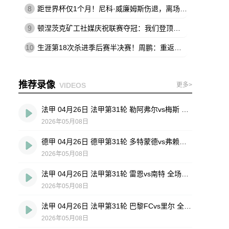
8
距世界杯仅1个月！尼科·威廉姆斯伤退，离场时不断说：这不可能
9
顿涅茨克矿工社媒庆祝联赛夺冠：我们登顶王座，实至名归
10
生涯第18次杀进季后赛半决赛！周鹏：重返四强 跟球队一起拼到底
推荐录像
VIDEOS
更多>
法甲 04月26日 法甲第31轮 勒阿弗尔vs梅斯 全场录像回放
2026年05月08日
德甲 04月26日 德甲第31轮 多特蒙德vs弗赖堡 全场录像回放
2026年05月08日
法甲 04月26日 法甲第31轮 雷恩vs南特 全场录像回放
2026年05月08日
法甲 04月26日 法甲第31轮 巴黎FCvs里尔 全场录像回放
2026年05月08日