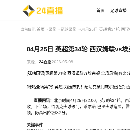
首页
足球直播
首页
录像
足球录像
04月25日 英超第34轮 西
当前位置:
>
>
>
04月25日 英超第34轮 西汉姆联vs
来源：
24直播
2026-05-08
[咪咕国语]英超第34轮 西汉姆联vs埃弗顿 全场录像[有比分
[咪咕全场集锦] 英超-力压热刺！绍切克破门威尔逊绝杀 西
直播网讯：
北京时间4月25日22:00，英超第34
收。下半场，绍切克头球破门，蒂尔诺-巴里头球造险，霍
顿，仍高出降级区2分。
关键事件