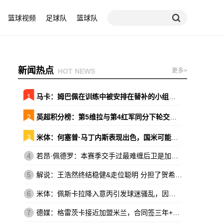
篮球视频
足球队
篮球队
新闻热点
HOT NEWS
更多>
1
马卡：姆巴佩在训练中被安排在替补的小组，原本会以替补出战巴萨
2
英超积分榜：第5维拉与第4红军同分下轮交锋 森林暂领先降级区7分
3
米体：何塞普·马丁内斯表现出色，国米可能放弃引进维卡里奥
4
若昂·佩德罗：本赛季交手过最难缠后卫是加布，他的速度让我惊讶
5
解说：王浩然终结稳健&走位聪明 分担了贺希宁和史密斯的进攻压力
6
米体：佩斯卡拉降入意丙引发球迷骚乱，因西涅落泪、被球迷嘘
7
德媒：格雷茨卡接近加盟米兰，合同签三年+基础年薪500万欧