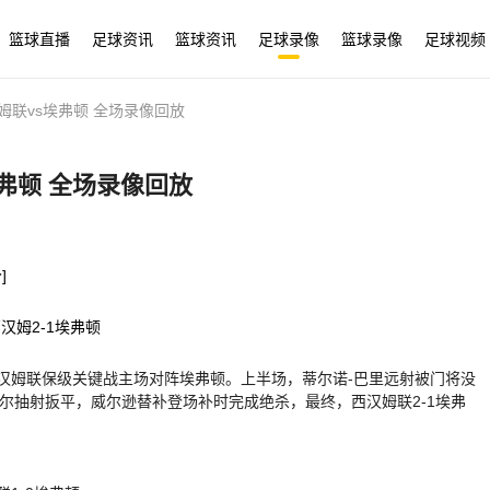
篮球直播
足球资讯
篮球资讯
足球录像
篮球录像
足球视频
汉姆联vs埃弗顿 全场录像回放
埃弗顿 全场录像回放
]
汉姆2-1埃弗顿
轮，西汉姆联保级关键战主场对阵埃弗顿。上半场，蒂尔诺-巴里远射被门将没
尔抽射扳平，威尔逊替补登场补时完成绝杀，最终，西汉姆联2-1埃弗