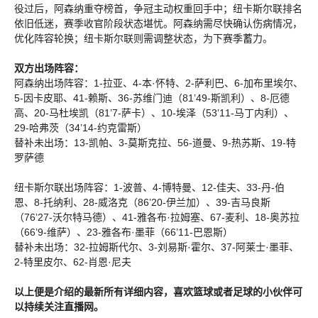
役过后，阿森纳重夺榜首，争冠主动权重回手中；纽卡斯尔联排名
依旧低迷，赛季收官阶段状态堪忧。阿森纳需尽快确认伤病情况，
优化阵容轮换；纽卡斯尔联则需调整状态，为下赛季蓄力。
双方出场阵容：
阿森纳出场阵容：1-拉亚、4-本·怀特、2-萨利巴、6-加布里埃尔、
5-因卡皮耶、41-赖斯、36-苏维门迪（81’49-斯凯利）、8-厄德
高、20-马杜埃凯（81’7-萨卡）、10-埃泽（53’11-马丁内利）、
29-哈弗茨（34’14-约克雷斯）
替补未出场：13-凯帕、3-莫斯克拉、56-道曼、9-热苏斯、19-特
罗萨德
纽卡斯尔联出场阵容：1-波普、4-博特曼、12-佳夫、33-丹-伯
恩、8-托纳利、28-威洛克（86’20-伊兰加）、39-吉马良斯
（76’27-沃尔特马德）、41-雅各布·拉姆塞、67-麦利、18-奥苏拉
（66’9-维萨）、23-雅各布·墨菲（66’11-巴恩斯）
替补未出场：32-拉姆斯代尔、3-刘易斯·霍尔、37-阿莱士·墨菲、
2-特里皮尔、62-肖恩·尼夫
以上便是介绍的最新所有详细内容，喜欢篮球或者足球的小伙伴可
以持续关注直播网。