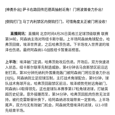
[神勇扑出] 萨卡右路回传厄德高抽射近角！门将波普奋力扑出！
[倒钩打门] 马丁内利禁区内倒钩打门，可惜角度太正被门将没收！
直播网讯：
直播网 北京时间4月26日英格兰足球顶级联赛 联赛
第34轮，阿森纳主场对阵纽卡斯尔联。上半场阿森纳角球配合，哈
弗茨回做，埃泽世界波，之后哈弗茨伤退。下半场攻入世界波的埃
泽也伤退。最终阿森纳1-0战胜纽卡暂重返榜首。
上半场：
埃泽破门定调，哈弗茨助攻后伤退。开场后，双方快速进
入状态，纽卡斯尔联率先制造威胁，第4分钟吉马良斯禁区前沿远
射打高，第30分钟托纳利外围重炮轰门被阿森纳门将拉亚奋力扑出
[3][5]。阿森纳则立足控球压制，主打战术角球配合，第9分钟，球
队战术角球开出，哈弗茨回敲禁区前沿，埃泽顺势兜射远角破门，
阿森纳1-0取得领先，这也是球队本赛季第17粒角球进球，打破英
超历史纪录。意外接踵而至，第34分钟，哈弗茨因肌肉伤势无法坚
持，被约克雷斯替补换下，给阿森纳进攻端带来一定影响。上半场
尾声，双方均无有效破门机会，阿森纳凭借埃泽的进球，以1-0领
先结束半场。