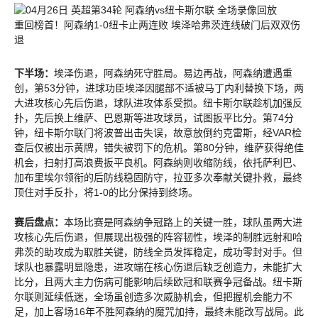
重回榜首！阿森纳1-0纽卡止两连败 埃泽哈弗茨连线破门后双双伤
退
下半场：
埃泽伤退，阿森纳死守胜局。易边再战，阿森纳遭遇重
创，第53分钟，进球功臣埃泽因腿部不适被马丁内利替换下场，两
大进攻核心先后伤退，球队进攻体系受损。纽卡斯尔联趁机加强反
扑，先后换上维萨、巴恩斯等进攻球员，试图扳平比分。第74分
钟，纽卡斯尔联门将波普出击失误，故意放倒约克雷斯，经VAR检
查后仅被出示黄牌，错失被罚下的危机。第80分钟，维萨获得绝佳
机会，扫射打高浪费扳平良机。阿森纳则收缩防线，依托萨利巴、
加布里埃尔领衔的后防线稳固防守，拉亚多次奉献关键扑救，最终
顶住对手反扑，将1-0的比分保持到终场。
赛后盘点：
本场比赛是阿森纳争冠路上的关键一胜，球队虽两大进
攻核心先后伤退，但展现出极强的阵容韧性，埃泽的制胜远射和哈
弗茨的助攻成为取胜关键，防线全员发挥稳定，成功零封对手。但
球队也暴露明显隐患，进攻端在核心伤退后缺乏创造力，未能扩大
比分，且两大主力伤病可能影响后续欧冠和联赛争冠备战。纽卡斯
尔联则延续低迷，全场虽创造多次威胁机会，但把握机会能力不
足，加上客场16年不胜阿森纳的魔咒加持，最终未能改写战局。此