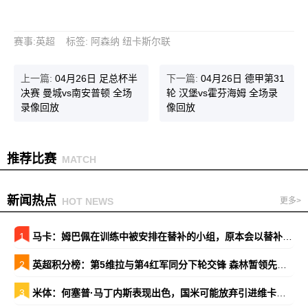
赛事
:
英超
标签
:
阿森纳
纽卡斯尔联
上一篇:
04月26日 足总杯半
下一篇:
04月26日 德甲第31
决赛 曼城vs南安普顿 全场
轮 汉堡vs霍芬海姆 全场录
录像回放
像回放
推荐比赛
MATCH
新闻热点
HOT NEWS
更多>
1
马卡：姆巴佩在训练中被安排在替补的小组，原本会以替补出战巴萨
2
英超积分榜：第5维拉与第4红军同分下轮交锋 森林暂领先降级区7分
3
米体：何塞普·马丁内斯表现出色，国米可能放弃引进维卡里奥