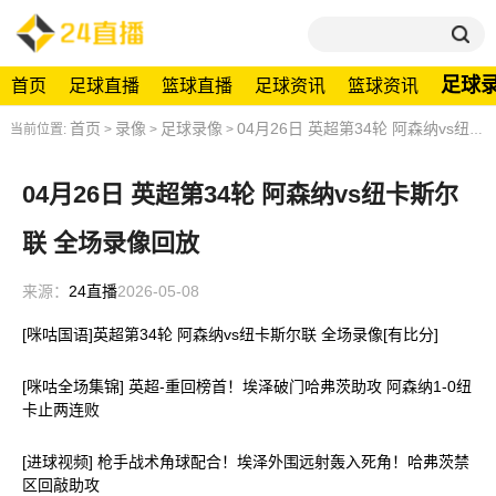
足球
首页
足球直播
篮球直播
足球资讯
篮球资讯
首页
录像
足球录像
04月26日 英超第34轮 阿森纳vs纽卡斯尔联 全场录像回放
当前位置:
>
>
>
04月26日 英超第34轮 阿森纳vs纽卡斯尔
联 全场录像回放
来源：
24直播
2026-05-08
[咪咕国语]英超第34轮 阿森纳vs纽卡斯尔联 全场录像[有比分]
[咪咕全场集锦] 英超-重回榜首！埃泽破门哈弗茨助攻 阿森纳1-0纽
卡止两连败
[进球视频] 枪手战术角球配合！埃泽外围远射轰入死角！哈弗茨禁
区回敲助攻