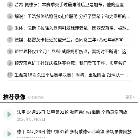
4
若昂·佩德罗：本赛季交手过最难缠后卫是加布，他的速度让我惊讶
5
解说：王浩然终结稳健&走位聪明 分担了贺希宁和史密斯的进攻压力
6
米体：佩斯卡拉降入意丙引发球迷骚乱，因西涅落泪、被球迷嘘
7
德媒：格雷茨卡接近加盟米兰，合同签三年+基础年薪500万欧
8
距世界杯仅1个月！尼科·威廉姆斯伤退，离场时不断说：这不可能
9
顿涅茨克矿工社媒庆祝联赛夺冠：我们登顶王座，实至名归
10
生涯第18次杀进季后赛半决赛！周鹏：重返四强 跟球队一起拼到底
推荐录像
VIDEOS
更多>
法甲 04月26日 法甲第31轮 勒阿弗尔vs梅斯 全场录像回放
2026年05月08日
德甲 04月26日 德甲第31轮 多特蒙德vs弗赖堡 全场录像回放