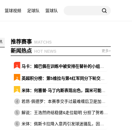
篮球视频
足球队
篮球队
推荐赛事
讯
MATCHS
新闻热点
HOT NEWS
更多>
1
马卡：姆巴佩在训练中被安排在替补的小组，原本会以替补出战巴萨
2
英超积分榜：第5维拉与第4红军同分下轮交锋 森林暂领先降级区7分
3
米体：何塞普·马丁内斯表现出色，国米可能放弃引进维卡里奥
4
若昂·佩德罗：本赛季交手过最难缠后卫是加布，他的速度让我惊讶
5
解说：王浩然终结稳健&走位聪明 分担了贺希宁和史密斯的进攻压力
6
米体：佩斯卡拉降入意丙引发球迷骚乱，因西涅落泪、被球迷嘘