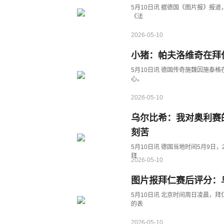
5月10日讯 据德国《图片报》报
《法
2026-05-10
小猪：帕夫洛维奇在拜
5月10日讯 德国传奇施魏因施泰格在接受《慕尼黑晚报》的采访时表示，期待帕夫洛维奇成为德国队核
心。
2026-05-10
乌尔比希：我对奥利赛
刻苦
5月10日讯 德国当地时间5月9日，2025-26赛季德甲第33轮，拜仁1-0击败沃尔夫斯堡，
拜
2026-05-10
图片报拜仁赛后评分：
5月10日讯 北京时间周日凌晨，拜仁客场1-0战胜沃尔夫斯堡。赛后德国媒体《图片报》为拜仁球员
的表
2026-05-10