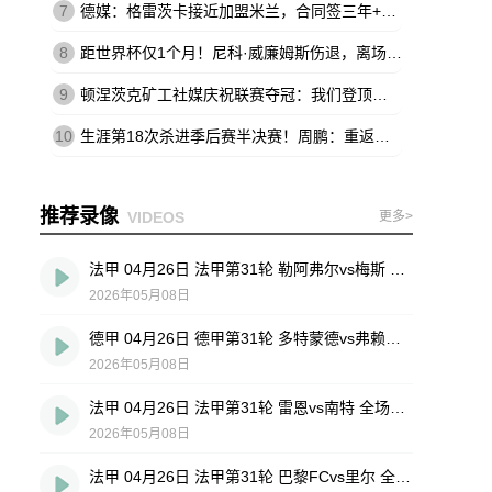
7
德媒：格雷茨卡接近加盟米兰，合同签三年+基础年薪500万欧
8
距世界杯仅1个月！尼科·威廉姆斯伤退，离场时不断说：这不可能
9
顿涅茨克矿工社媒庆祝联赛夺冠：我们登顶王座，实至名归
10
生涯第18次杀进季后赛半决赛！周鹏：重返四强 跟球队一起拼到底
推荐录像
VIDEOS
更多>
法甲 04月26日 法甲第31轮 勒阿弗尔vs梅斯 全场录像回放
2026年05月08日
德甲 04月26日 德甲第31轮 多特蒙德vs弗赖堡 全场录像回放
2026年05月08日
法甲 04月26日 法甲第31轮 雷恩vs南特 全场录像回放
2026年05月08日
法甲 04月26日 法甲第31轮 巴黎FCvs里尔 全场录像回放