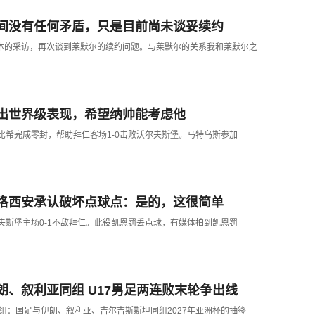
间没有任何矛盾，只是目前尚未谈妥续约
媒体的采访，再次谈到莱默尔的续约问题。与莱默尔的关系我和莱默尔之
出世界级表现，希望纳帅能考虑他
尔比希完成零封，帮助拜仁客场1-0击败沃尔夫斯堡。马特乌斯参加
洛西安承认破坏点球点：是的，这很简单
尔夫斯堡主场0-1不敌拜仁。此役凯恩罚丢点球，有媒体拍到凯恩罚
、叙利亚同组 U17男足两连败末轮争出线
分组：国足与伊朗、叙利亚、吉尔吉斯斯坦同组2027年亚洲杯的抽签