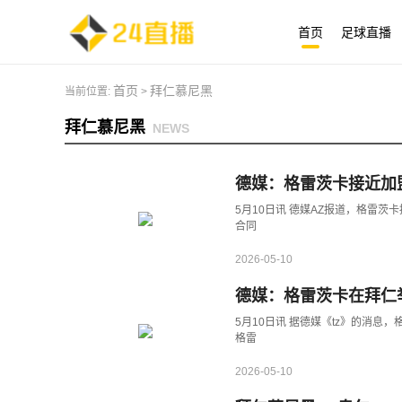
首页
足球直播
首页
拜仁慕尼黑
当前位置:
>
拜仁慕尼黑
NEWS
德媒：格雷茨卡接近加
5月10日讯 德媒AZ报道，格雷
合同
2026-05-10
德媒：格雷茨卡在拜仁
5月10日讯 据德媒《tz》的消
格雷
2026-05-10