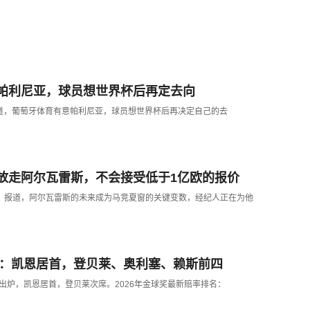
帕利尼亚，球员想世界杯后再定去向
网站报道，葡萄牙体育有意帕利尼亚，球员想世界杯后再决定自己的去
放走阿尔瓦雷斯，不会接受低于1亿欧的报价
报》报道，阿尔瓦雷斯的未来成为马竞夏窗的关键变数，经纪人正在为他
排名：凯恩居首，登贝莱、奥利塞、赖斯前四
赔率出炉，凯恩居首，登贝莱次席。2026年金球奖最新赔率排名：