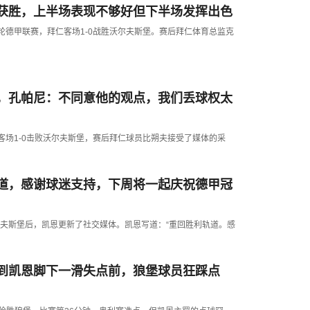
获胜，上半场表现不够好但下半场发挥出色
3轮德甲联赛，拜仁客场1-0战胜沃尔夫斯堡。赛后拜仁体育总监克
，孔帕尼：不同意他的观点，我们丢球权太
仁客场1-0击败沃尔夫斯堡，赛后拜仁球员比朔夫接受了媒体的采
道，感谢球迷支持，下周将一起庆祝德甲冠
败沃尔夫斯堡后，凯恩更新了社交媒体。凯恩写道：“重回胜利轨道。感
到凯恩脚下一滑失点前，狼堡球员狂踩点