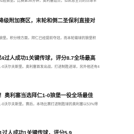
1-0险胜狼堡。比赛第36分钟，奥利塞造点，但凯恩主罚的点球罕
降级附加赛区，末轮和倒二圣保利直接对
1-0狼堡。积分榜方面，拜仁已经提前夺冠，而本轮输球的狼堡积
4过人成功1关键传球，评分8.7全场最高
场1-0沃尔夫斯堡。奥利塞首发出战，打进制胜进球，另外他还有4
！奥利塞当选拜仁1-0狼堡一役全场最佳
场1-0沃尔夫斯堡。赛后，本场比赛打进制胜球的奥利塞以53%得
1过人成功1关键传球，评分5.9