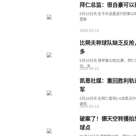
拜仁总监：很自豪可以
5月10日讯 在今天凌晨进行的第3
里斯
2026-05-10
比朔夫称球队缺乏反抢
多
5月10日讯 德甲第33轮比赛，拜
访。关
2026-05-10
凯恩社媒：重回胜利轨
军
5月10日讯 在拜仁客场1-0击
谢你
2026-05-10
破案了！德天空转播拍
球点