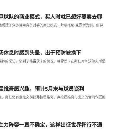
甲球队的商业模式，买人时就已想好要卖去哪
，他质疑了众多德甲竞争对手的商业模式，并以托尼·克罗斯为例，解释
场休息时感到头晕，出于预防被换下
受媒体的采访，谈到了格雷茨卡的情况。格雷茨卡在拜仁对阵沃尔夫斯堡
霍维奇感兴趣，预计5月末与球员谈判
报道，拜仁仍有意尤文前锋弗拉霍维奇。弗拉霍维奇与尤文的合同今夏到
主力阵容一直不确定，这样出征世界杯行不通