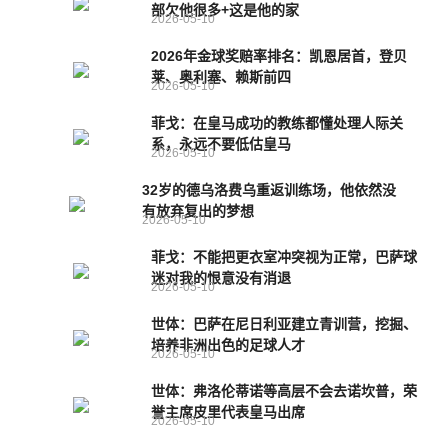
部欠他很多+这是他的家
2026-05-10
2026年金球奖赔率排名：凯恩居首，登贝
莱、奥利塞、赖斯前四
2026-05-10
菲戈：在皇马成功的教练都懂处理人际关
系，永远不要低估皇马
2026-05-10
32岁的德乌洛费乌重返训练场，他依然没
有放弃复出的梦想
2026-05-10
菲戈：不能把更衣室冲突视为正常，巴萨球
迷对我的恨意没有消退
2026-05-10
世体：巴萨在尼日利亚建立青训营，挖掘、
培养非洲出色的足球人才
2026-05-10
世体：弗洛伦蒂诺等高层不会去诺坎普，荣
誉主席皮里代表皇马出席
2026-05-10