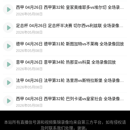
西甲 04月26日 西甲第32轮 皇家奥维耶多vs埃尔切 全场录像回放
2026年05月08日
足总杯 04月26日 足总杯半决赛 切尔西vs利兹联 全场录像回放
2026年05月08日
德甲 04月26日 德甲第31轮 斯图加特vs不莱梅 全场录像回放
2026年05月08日
意甲 04月26日 意甲第34轮 热那亚vs科莫 全场录像回放
2026年05月08日
法甲 04月26日 法甲第31轮 洛里昂vs斯特拉斯堡 全场录像回放
2026年05月08日
西甲 04月26日 西甲第32轮 巴列卡诺vs皇家社会 全场录像回放
2026年05月08日
本站所有直播信号源和视频集锦录像均来自第三方平台，如有侵权请
及时联系我们处理，谢谢。