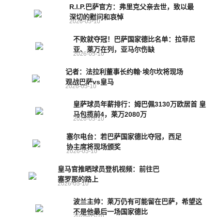
R.I.P.巴萨官方：弗里克父亲去世，致以最
深切的慰问和哀悼
2026-05-10
不败就夺冠！巴萨国家德比名单：拉菲尼
亚、莱万在列，亚马尔伤缺
2026-05-10
记者：法拉利董事长约翰·埃尔坎将现场
观战巴萨vs皇马
2026-05-10
皇萨球员年薪排行：姆巴佩3130万欧居首 皇
马包揽前4，莱万2080万
2026-05-10
塞尔电台：若巴萨国家德比夺冠，西足
协主席将现场颁奖
2026-05-10
皇马官推晒球员登机视频：前往巴
塞罗那的路上
2026-05-10
波兰主帅：莱万仍有可能留在巴萨，希望这
不是他最后一场国家德比
2026-05-10