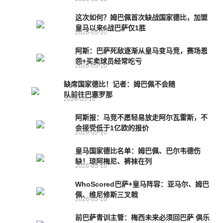
这次如何？姆巴佩首次缺战国家德比，加盟
皇马以来6战巴萨仅1胜
2026-05-10
阿斯：巴萨死敌逐渐从皇马变马竞，赛场恩
怨+买卖球员经常吃亏
2026-05-10
缺席国家德比！记者：姆巴佩不会随
队前往巴塞罗那
2026-05-10
阿斯报：马竞不愿轻易放走阿尔瓦雷斯，不
会接受低于1亿欧的报价
2026-05-10
皇马国家德比名单：姆巴佩、巴尔韦德伤
缺！琼阿梅尼、裤袜在列
2026-05-10
WhoScored巴萨+皇马阵容：亚马尔、姆巴
佩、维尼修斯三叉戟
2026-05-10
前巴萨青训主管：梅西未来必须回巴萨 俱乐