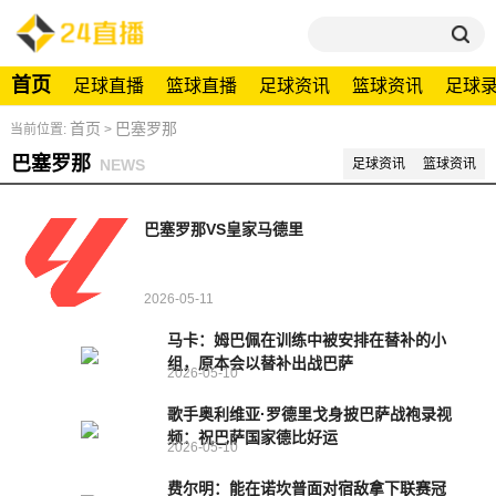
首页
足球直播
篮球直播
足球资讯
篮球资讯
足球
首页
巴塞罗那
当前位置:
>
巴塞罗那
NEWS
足球资讯
篮球资讯
巴塞罗那VS皇家马德里
2026-05-11
马卡：姆巴佩在训练中被安排在替补的小
组，原本会以替补出战巴萨
2026-05-10
歌手奥利维亚·罗德里戈身披巴萨战袍录视
频：祝巴萨国家德比好运
2026-05-10
费尔明：能在诺坎普面对宿敌拿下联赛冠