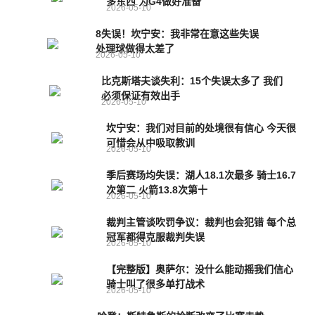
多东西 为G4做好准备
2026-05-10
8失误！坎宁安：我非常在意这些失误
处理球做得太差了
2026-05-10
比克斯塔夫谈失利：15个失误太多了 我们
必须保证有效出手
2026-05-10
坎宁安：我们对目前的处境很有信心 今天很
可惜会从中吸取教训
2026-05-10
季后赛场均失误：湖人18.1次最多 骑士16.7
次第二 火箭13.8次第十
2026-05-10
裁判主管谈吹罚争议：裁判也会犯错 每个总
冠军都得克服裁判失误
2026-05-10
【完整版】奥萨尔：没什么能动摇我们信心
骑士叫了很多单打战术
2026-05-10