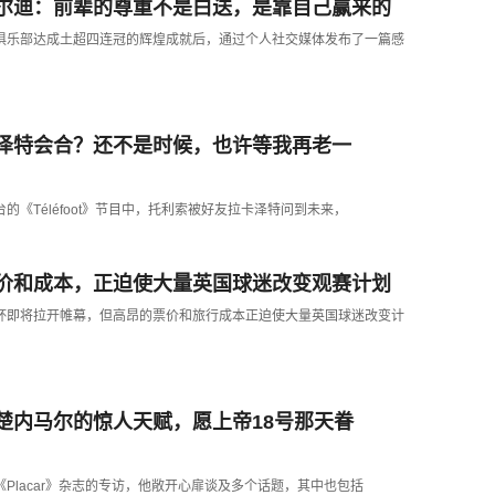
尔迪：前辈的尊重不是白送，是靠自己赢来的
雷俱乐部达成土超四连冠的辉煌成就后，通过个人社交媒体发布了一篇感
泽特会合？还不是时候，也许等我再老一
台的《Téléfoot》节目中，托利索被好友拉卡泽特问到未来，
价和成本，正迫使大量英国球迷改变观赛计划
界杯即将拉开帷幕，但高昂的票价和旅行成本正迫使大量英国球迷改变计
楚内马尔的惊人天赋，愿上帝18号那天眷
《Placar》杂志的专访，他敞开心扉谈及多个话题，其中也包括