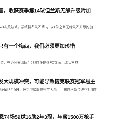
喜，收获赛季第14球但兰斯无缘升级附加
场5-3击败波城，最终排名法乙第6，以1位之差无缘法乙升级附加
只有一个梅西，我们必须更加珍惜
ndo报道，在迈阿密国际4-2战胜多伦多FC赛后，球队主帅
发大规模冲突，可能导致捷克联赛冠军易主
74场59球16助2年3冠，年薪1500万枪手