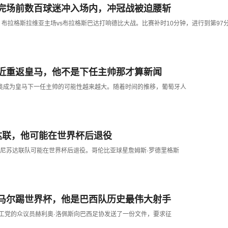
完场前数百球迷冲入场内，冲冠战被迫腰斩
轮，布拉格斯拉维亚主场vs布拉格斯巴达打响德比大战。比赛补时10分钟，进行到第97
近重返皇马，他不是下任主帅那才算新闻
尼奥成为皇马下一任主帅的可能性越来越大。随着时间的推移，葡萄牙人
达联，他可能在世界杯后退役
知明尼苏达联队可能在世界杯后退役。哥伦比亚球星詹姆斯·罗德里格斯
马尔踢世界杯，他是巴西队历史最伟大射手