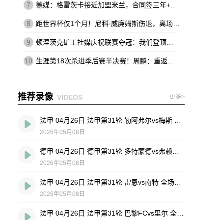
7
德媒：格雷茨卡接近加盟米兰，合同签三年+基础年薪500万欧
8
距世界杯仅1个月！尼科·威廉姆斯伤退，离场时不断说：这不可能
9
顿涅茨克矿工社媒庆祝联赛夺冠：我们登顶王座，实至名归
10
生涯第18次杀进季后赛半决赛！周鹏：重返四强 跟球队一起拼到底
推荐录像
VIDEOS
更多>
法甲 04月26日 法甲第31轮 勒阿弗尔vs梅斯 全场录像回放
2026年05月08日
德甲 04月26日 德甲第31轮 多特蒙德vs弗赖堡 全场录像回放
2026年05月08日
法甲 04月26日 法甲第31轮 雷恩vs南特 全场录像回放
2026年05月08日
法甲 04月26日 法甲第31轮 巴黎FCvs里尔 全场录像回放