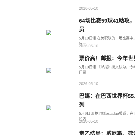
2026-05-10
64场比赛59球41助
员
5月10日讯 在美职联的一场比赛
传一
2026-05-10
票价高！邮报：今年世
5月10日讯 《邮报》撰文认为，
门票
2026-05-10
巴媒：在巴西世界杯5
列
5月9日讯 据巴媒estadao报
和内
2026-05-10
意乙结局：威尼斯、弗