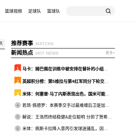
篮球视频
足球队
篮球队
推荐赛事
讯
MATCHS
新闻热点
HOT NEWS
更多>
1
马卡：姆巴佩在训练中被安排在替补的小组，原本会以替补出战巴萨
2
英超积分榜：第5维拉与第4红军同分下轮交锋 森林暂领先降级区7分
3
米体：何塞普·马丁内斯表现出色，国米可能放弃引进维卡里奥
4
若昂·佩德罗：本赛季交手过最难缠后卫是加布，他的速度让我惊讶
5
解说：王浩然终结稳健&走位聪明 分担了贺希宁和史密斯的进攻压力
6
米体：佩斯卡拉降入意丙引发球迷骚乱，因西涅落泪、被球迷嘘