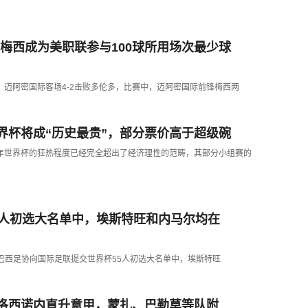
攻，梅西成为美职联参与100球所用场次最少球
中，迈阿密国际客场4-2击败多伦多，比赛中，迈阿密国际前锋梅西两
界杯将成“历史最贵”，部分票价高于超级碗
今年世界杯的狂热程度已经完全超出了经济理性的范畴，其部分小组赛的
5人初选大名单中，埃斯特旺和内马尔均在
道，在巴西足协向国际足联提交世界杯55人初选大名单中，埃斯特旺
洛西诺内直升意甲，蒙扎、巴勒莫等队附