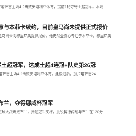
加拉塔萨雷主场4-2击败安塔利亚体育，提前1轮夺得土超冠军。本场
意与本菲卡续约，目前皇马尚未提供正式报价
，皇马尚未向穆里尼奥提供报价，他仍然全身心专注于本菲卡。穆里尼奥
土超冠军，达成土超4连冠+队史第26冠
拉塔萨雷主场4-2击败安塔利亚体育。此役过后，加拉塔萨雷24
布兰，夺得挪威杯冠军
耀点球大战击败布兰，捧起冠军奖杯。此役博德闪耀与布兰在120分