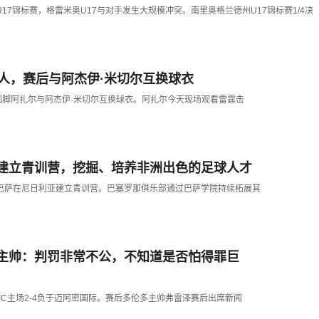
U17锦标赛，格雷米奥U17与对手发生大规模冲突。南里奥格兰德州U17锦标赛1/4决
湖人，赛后与阿杰伊·米切尔互换球衣
利时国脚阿扎尔与阿杰伊·米切尔互换球衣。阿扎尔今天现场观看雷霆击
建立青训营，挖掘、培养非洲出色的足球人才
，巴萨在尼日利亚建立青训营。巴塞罗那俱乐部通过巴萨学院持续拓展其
主帅：判罚非常不公，不知道是否怕得罪巨
多FC主场2-4负于迈阿密国际。赛后多伦多主帅弗雷泽赛后出席新闻