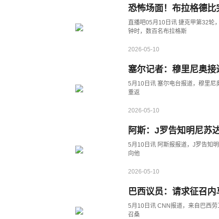
恐怖场面！布拉格德比
直播吧05月10日讯 捷克甲第32
钟时，数百名布拉格斯
2026-05-10
塞尔记者：穆里尼奥接
5月10日讯 塞尔电台报道，穆里
重返
2026-05-10
阿斯：J罗告知明尼苏
5月10日讯 阿斯报报道，J罗告
向他
2026-05-10
巴西议员：请求征召内
5月10日讯 CNN报道，来自巴西劳工党的众议员赫利奥·洛佩斯向巴西足协发送了一份文件，要求征
召桑