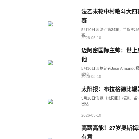
法乙末轮中村敬斗大四
赛
5月10日讯 法乙第34轮，兰斯主
赛。
2026-05-10
迈阿密国际主帅：世上
他
5月10日讯 据记者Jose Arma
霍约
2026-05-10
太阳报：布拉格德比爆
5月10日讯 据《太阳报》报道，当地时间5月9日，捷克甲级联赛榜首大战——布拉格斯拉维亚对阵斯
巴达
2026-05-10
高薪高能！27岁奥斯梅恩
有意