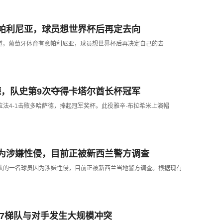
帕利尼亚，球员想世界杯后再定去向
网站报道，葡萄牙体育有意帕利尼亚，球员想世界杯后再决定自己的去
德，队史第9次夺得卡塔尔酋长杯冠军
加拉法4-1击败多哈萨德，捧起冠军奖杯。此役雅辛·布拉希米上演帽
为涉嫌性侵，目前正被新西兰警方调查
家队的一名球员因为涉嫌性侵，目前正被新西兰当地警方调查。根据现有
17梯队与对手发生大规模冲突