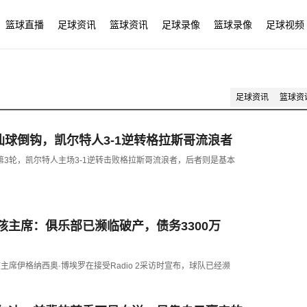
篮球直播
足球资讯
篮球资讯
足球录像
篮球录像
足球视频
足球资讯
篮球资
仙球倒钩，凯尔特人3-1逆转格拉斯哥流浪者
组第3轮，凯尔特人主场3-1逆转击败格拉斯哥流浪者，后者则是基本
孩主席：俱乐部已濒临破产，债务3300万
孩主席伊格纳西奥·博埃罗在接受Radio 2采访时宣布，球队已经濒