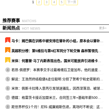
1
2
3
4
5
下一页
推荐赛事
MATCHS
新闻热点
HOT NEWS
更多>
1
马卡：姆巴佩在训练中被安排在替补的小组，原本会以替补出战巴萨
2
英超积分榜：第5维拉与第4红军同分下轮交锋 森林暂领先降级区7分
3
米体：何塞普·马丁内斯表现出色，国米可能放弃引进维卡里奥
4
若昂·佩德罗：本赛季交手过最难缠后卫是加布，他的速度让我惊讶
5
解说：王浩然终结稳健&走位聪明 分担了贺希宁和史密斯的进攻压力
6
米体：佩斯卡拉降入意丙引发球迷骚乱，因西涅落泪、被球迷嘘
7
德媒：格雷茨卡接近加盟米兰，合同签三年+基础年薪500万欧
8
距世界杯仅1个月！尼科·威廉姆斯伤退，离场时不断说：这不可能