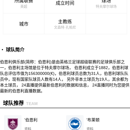
所属联赛
球场
成立时间
英超
特夫摩尔球场
主教练
城市
文森特·孔帕尼
・ 球队简介
伯恩利俱乐部(简称：伯恩利)是由英格兰足球超级联赛的足球俱乐部之
一，伯恩利主场馆是位于特夫摩尔球场， 伯恩利成立于1882，伯恩利球
队总评估市值为156300000(€)，伯恩利球员总数为31人，伯恩利球队队
员中，现有国家队球员人数有14人， 另外非本土球员为19人，其余都为
本土球员， 24直播提供最新伯恩利的数据和信息， 24直播同时为您提供
最新的伯恩利直播数据。
球队推荐
TEAM
'伯恩利
'布莱顿
资料
资料