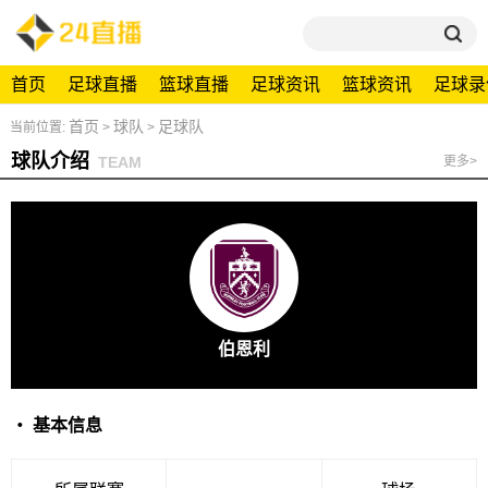
首页
足球直播
篮球直播
足球资讯
篮球资讯
足球录
首页
球队
足球队
当前位置:
>
>
球队介绍
TEAM
更多>
伯恩利
・ 基本信息