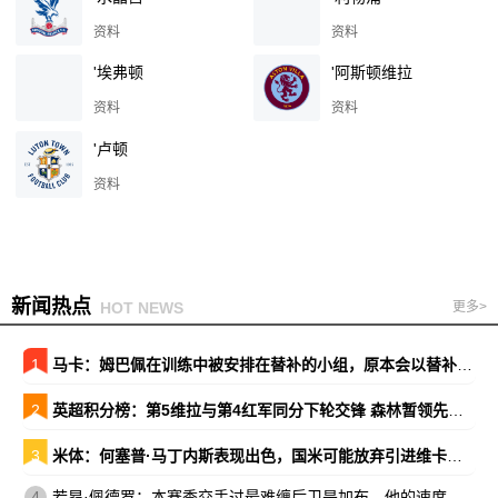
资料
资料
'埃弗顿
'阿斯顿维拉
资料
资料
'卢顿
资料
新闻热点
HOT NEWS
更多>
1
马卡：姆巴佩在训练中被安排在替补的小组，原本会以替补出战巴萨
2
英超积分榜：第5维拉与第4红军同分下轮交锋 森林暂领先降级区7分
3
米体：何塞普·马丁内斯表现出色，国米可能放弃引进维卡里奥
4
若昂·佩德罗：本赛季交手过最难缠后卫是加布，他的速度让我惊讶