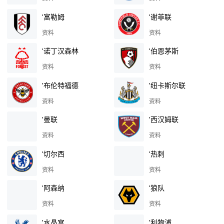
'富勒姆
'谢菲联
资料
资料
'诺丁汉森林
'伯恩茅斯
资料
资料
'布伦特福德
'纽卡斯尔联
资料
资料
'曼联
'西汉姆联
资料
资料
'切尔西
'热刺
资料
资料
'阿森纳
'狼队
资料
资料
'水晶宫
'利物浦