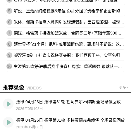
5
解说：王浩然终结稳健&走位聪明 分担了贺希宁和史密斯的进攻压力
6
米体：佩斯卡拉降入意丙引发球迷骚乱，因西涅落泪、被球迷嘘
7
德媒：格雷茨卡接近加盟米兰，合同签三年+基础年薪500万欧
8
距世界杯仅1个月！尼科·威廉姆斯伤退，离场时不断说：这不可能
9
顿涅茨克矿工社媒庆祝联赛夺冠：我们登顶王座，实至名归
10
生涯第18次杀进季后赛半决赛！周鹏：重返四强 跟球队一起拼到底
推荐录像
VIDEOS
更多>
法甲 04月26日 法甲第31轮 勒阿弗尔vs梅斯 全场录像回放
2026年05月08日
德甲 04月26日 德甲第31轮 多特蒙德vs弗赖堡 全场录像回放
2026年05月08日