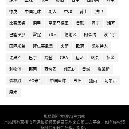
足球
篮球
NBA
英超
西甲
西协丙
意甲
德戊
中国足球
湖人
中超
骑士
法甲
比赛集锦
德甲
皇家马德里
曼联
意丁
活塞
巴塞罗那
雷霆
76人
德地区
阿森纳
波兰丁
国际米兰
拜仁慕尼黑
火箭
欧冠
凯尔特人
瑞典乙
巴丁
哈登
CBA
猛龙
转会
掘金
利物浦
挪丙
西协乙
俄乙B
曼城
詹姆斯
森林狼
AC米兰
中国篮球
五洲
捷丙
切尔西
魔术
凤凰燃料大师VS生力啤
本站所有直播信号源和视频集锦录像均来自第三方平台，如有侵权请
及时联系我们处理，谢谢。