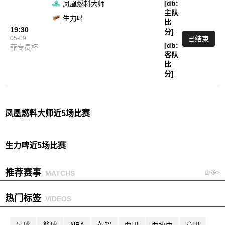
[db:
凤凰燃料大师
主队
生力啤
比
19:30
分]
05-09
已结束
[db:
菲专员杯
客队
比
分]
凤凰燃料大师近5场比赛
生力啤近5场比赛
推荐赛事
MATCHS
更多>
热门标签
VIDEOS