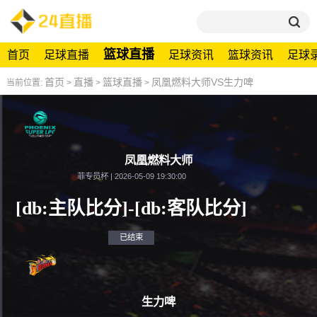
篮球直播
首页
足球直播
足球资讯
篮球资讯
足球
首页
直播
篮球直播
凤凰燃料大师VS生力啤
当前位置:
>
>
>
凤凰燃料大师
菲专员杯 | 2026-05-09 19:30:00
[db:主队比分]
-
[db:客队比分]
已结束