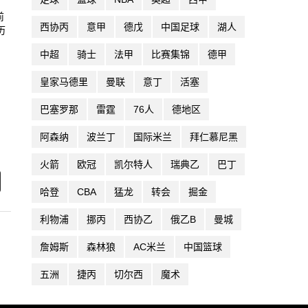
前
西协丙
意甲
德戊
中国足球
湖人
历
中超
骑士
法甲
比赛集锦
德甲
皇家马德里
曼联
意丁
活塞
巴塞罗那
雷霆
76人
德地区
阿森纳
波兰丁
国际米兰
拜仁慕尼黑
火箭
欧冠
凯尔特人
瑞典乙
巴丁
哈登
CBA
猛龙
转会
掘金
利物浦
挪丙
西协乙
俄乙B
曼城
詹姆斯
森林狼
AC米兰
中国篮球
五洲
捷丙
切尔西
魔术