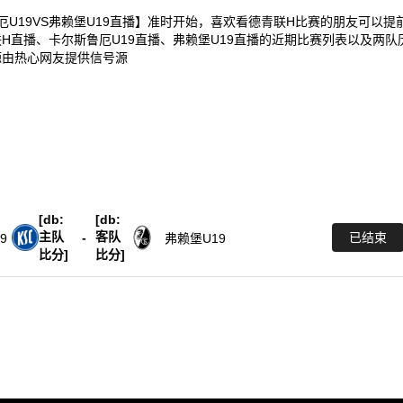
卡尔斯鲁厄U19VS弗赖堡U19直播】准时开始，喜欢看德青联H比赛的朋友可以提
直播、卡尔斯鲁厄U19直播、弗赖堡U19直播的近期比赛列表以及两队
源由热心网友提供信号源
[db:
[db:
主队
客队
-
已结束
9
弗赖堡U19
比分]
比分]