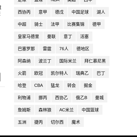
藏
西协丙
意甲
德戊
中国足球
湖人
交
中超
骑士
法甲
比赛集锦
德甲
皇家马德里
曼联
意丁
活塞
巴塞罗那
雷霆
76人
德地区
阿森纳
波兰丁
国际米兰
拜仁慕尼黑
火箭
欧冠
凯尔特人
瑞典乙
巴丁
哈登
CBA
猛龙
转会
掘金
利物浦
挪丙
西协乙
俄乙B
曼城
詹姆斯
森林狼
AC米兰
中国篮球
五洲
捷丙
切尔西
魔术